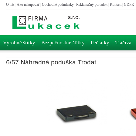
O nás
|
Ako nakupovať
|
Obchodné podmienky
|
Reklamačný poriadok
|
Kontakt
|
GDPR
Výrobné štítky
Bezpečnostné štítky
Pečiatky
Tlačivá
6/57 Náhradná poduška Trodat