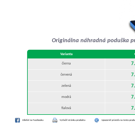
Originálna náhradná poduška pr
Varianta
7
čierna
7
červená
7
zelená
7
modrá
7
fialová
Zdieľať na Facebooku
Vytlačiť stránku produktu
Upozorniť priateľa na tento prod