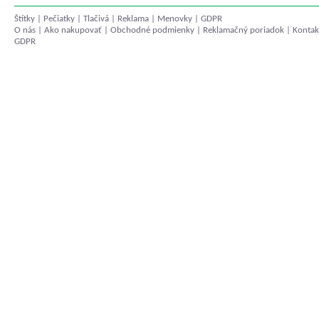
Štítky
|
Pečiatky
|
Tlačivá
|
Reklama
|
Menovky
|
GDPR
O nás
|
Ako nakupovať
|
Obchodné podmienky
|
Reklamačný poriadok
|
Kontak
GDPR