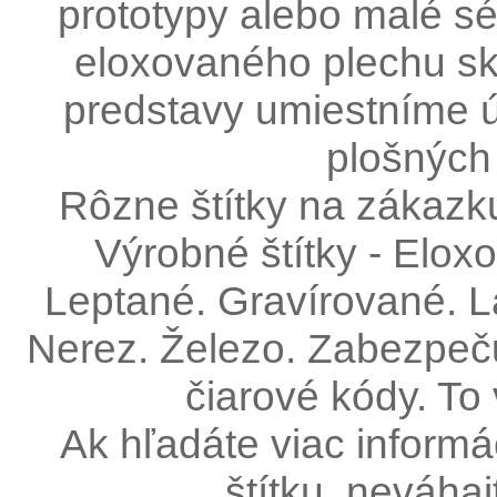
prototypy alebo malé sé
eloxovaného plechu ske
predstavy umiestníme ú
plošných
Rôzne štítky na zákazku
Výrobné štítky - Elox
Leptané. Gravírované. L
Nerez. Železo. Zabezpečuj
čiarové kódy. To 
Ak hľadáte viac informá
štítku, neváhaj