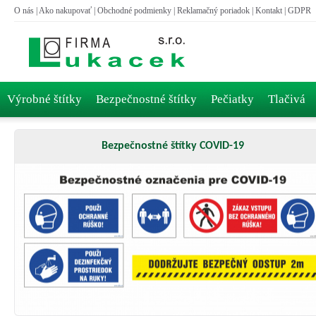
O nás
|
Ako nakupovať
|
Obchodné podmienky
|
Reklamačný poriadok
|
Kontakt
|
GDPR
Výrobné štítky
Bezpečnostné štítky
Pečiatky
Tlačivá
Bezpečnostné štítky COVID-19