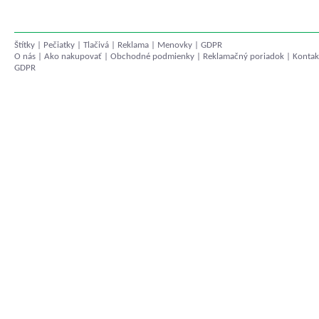
Štítky
|
Pečiatky
|
Tlačivá
|
Reklama
|
Menovky
|
GDPR
O nás
|
Ako nakupovať
|
Obchodné podmienky
|
Reklamačný poriadok
|
Kontak
GDPR