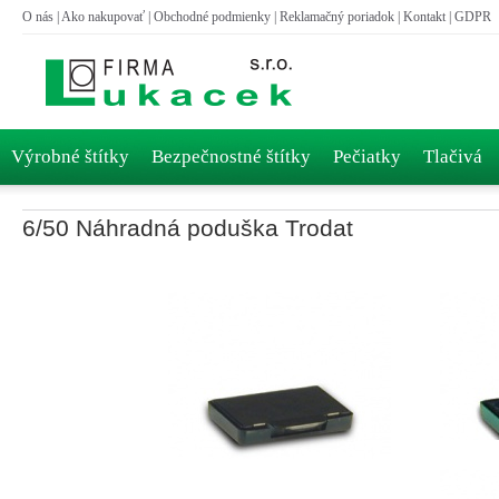
O nás
|
Ako nakupovať
|
Obchodné podmienky
|
Reklamačný poriadok
|
Kontakt
|
GDPR
Výrobné štítky
Bezpečnostné štítky
Pečiatky
Tlačivá
6/50 Náhradná poduška Trodat